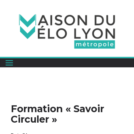
Passer
au
contenu
Formation « Savoir
Circuler »