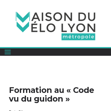
Passer
au
contenu
Formation au « Code
vu du guidon »