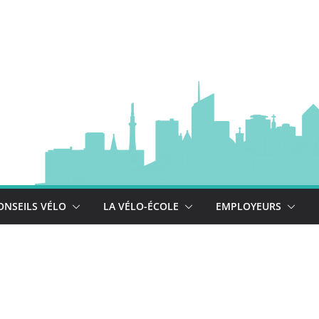
à vélo
 est là !
se déploie !
ONSEILS VÉLO
LA VÉLO-ÉCOLE
EMPLOYEURS