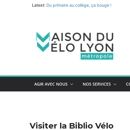
Passer
Latest:
Du primaire au collège, ça bouge !
au
Fermeture annuelle
Les coups de cœur de l’équipe pour un été 
contenu
Le nouveau quiz de prévention au vol de vélo
La Vélo-école de la Métropole continue… et 
AGIR AVEC NOUS
NOS SERVICES
C
Visiter la Biblio Vélo