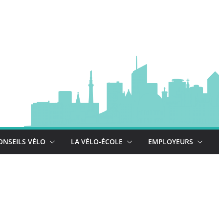
à vélo
 est là !
se déploie !
ONSEILS VÉLO
LA VÉLO-ÉCOLE
EMPLOYEURS