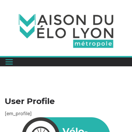
Passer
au
contenu
User Profile
[em_profile]