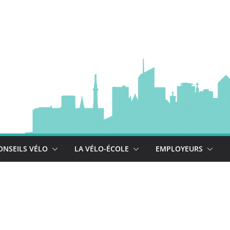
à vélo
 est là !
se déploie !
ONSEILS VÉLO
LA VÉLO-ÉCOLE
EMPLOYEURS