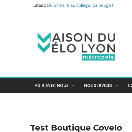
Passer
Latest:
Du primaire au collège, ça bouge !
au
Fermeture annuelle
Les coups de cœur de l’équipe pour un été 
contenu
Le nouveau quiz de prévention au vol de vélo
La Vélo-école de la Métropole continue… et 
AGIR AVEC NOUS
NOS SERVICES
C
Test Boutique Covelo