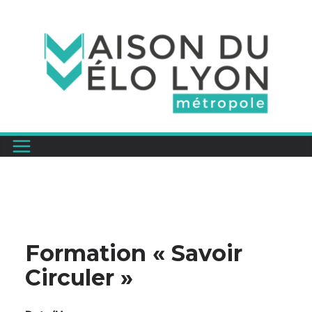
Passer
au
contenu
Formation « Savoir
Circuler »