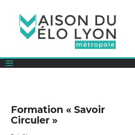
Passer
au
contenu
Formation « Savoir
Circuler »