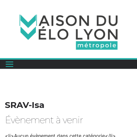
Passer
au
contenu
SRAV-Isa
Évènement à venir
<li>Aucun évènement dans cette catégorie</li>