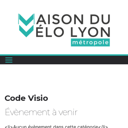
Passer
au
contenu
Code Visio
Évènement à venir
<li>Aucun évènement dans cette catégorie</li>