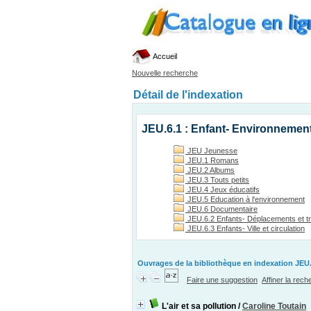
Accueil
Nouvelle recherche
Détail de l'indexation
JEU.6.1 : Enfant- Environnemen
JEU Jeunesse
JEU.1 Romans
JEU.2 Albums
JEU.3 Touts petits
JEU.4 Jeux éducatifs
JEU.5 Education à l'environnement
JEU.6 Documentaire
JEU.6.2 Enfants- Déplacements et t
JEU.6.3 Enfants- Ville et circulation
Ouvrages de la bibliothèque en indexation JEU.
Faire une suggestion
Affiner la rec
L'air et sa pollution
/
Caroline Toutain