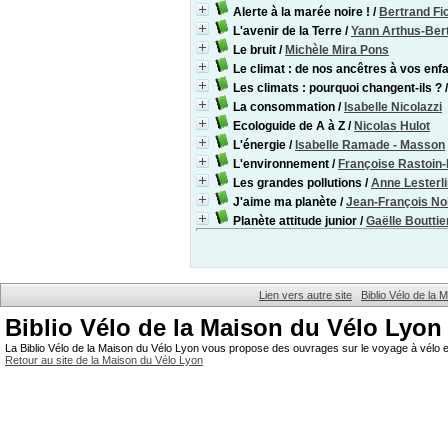
Alerte à la marée noire !
/
Bertrand Fi
L'avenir de la Terre
/
Yann Arthus-Ber
Le bruit
/
Michèle Mira Pons
Le climat : de nos ancêtres à vos enf
Les climats : pourquoi changent-ils ?
La consommation
/
Isabelle Nicolazzi
Ecologuide de A à Z
/
Nicolas Hulot
L'énergie
/
Isabelle Ramade - Masson
L'environnement
/
Françoise Rastoin
Les grandes pollutions
/
Anne Lesterl
J'aime ma planète
/
Jean-François No
Planète attitude junior
/
Gaëlle Bouttie
Lien vers autre site
Biblio Vélo de la
Biblio Vélo de la Maison du Vélo Lyon
La Biblio Vélo de la Maison du Vélo Lyon vous propose des ouvrages sur le voyage à vélo et
Retour au site de la Maison du Vélo Lyon