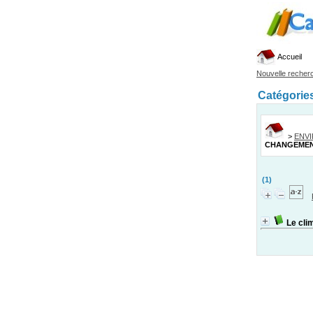
Accueil
Nouvelle recher
Catégorie
>
ENV
CHANGEMEN
(1)
Le cli