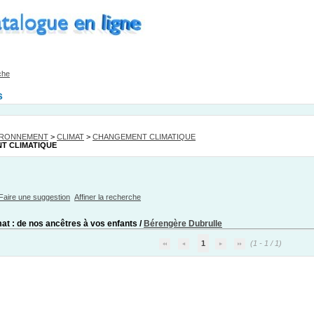
che
s
IRONNEMENT
>
CLIMAT
>
CHANGEMENT CLIMATIQUE
T CLIMATIQUE
Faire une suggestion
Affiner la recherche
mat : de nos ancêtres à vos enfants
/
Bérengère Dubrulle
1
(1 - 1 / 1)