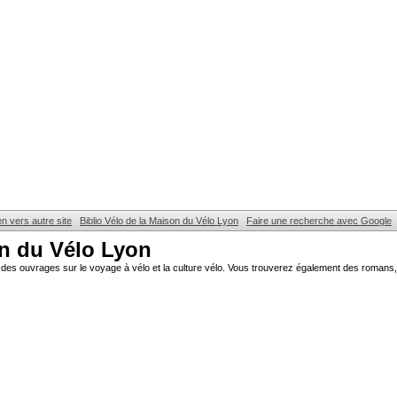
en vers autre site
Biblio Vélo de la Maison du Vélo Lyon
Faire une recherche avec Google
on du Vélo Lyon
des ouvrages sur le voyage à vélo et la culture vélo. Vous trouverez également des romans, 