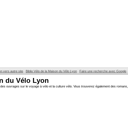
en vers autre site
Biblio Vélo de la Maison du Vélo Lyon
Faire une recherche avec Google
on du Vélo Lyon
des ouvrages sur le voyage à vélo et la culture vélo. Vous trouverez également des romans, 