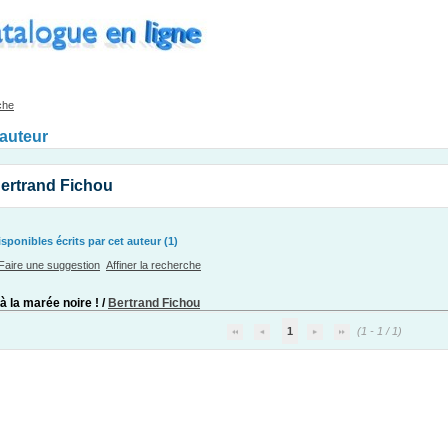
che
'auteur
ertrand Fichou
ponibles écrits par cet auteur (1)
Faire une suggestion
Affiner la recherche
 à la marée noire !
/
Bertrand Fichou
1
(1 - 1 / 1)