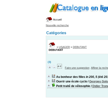
Accueil
Nouvelle recherche
Catégories
>
USAGER
>
DEBUTANT
DEBUTANT
(3)
Faire une suggestion
Affiner la rec
Au bonheur des filles
in 200, 5 (été 20
Ouvrir une école cyclo
/
Georges Gol
Petit traité de vélosophie
/
Didier Tron