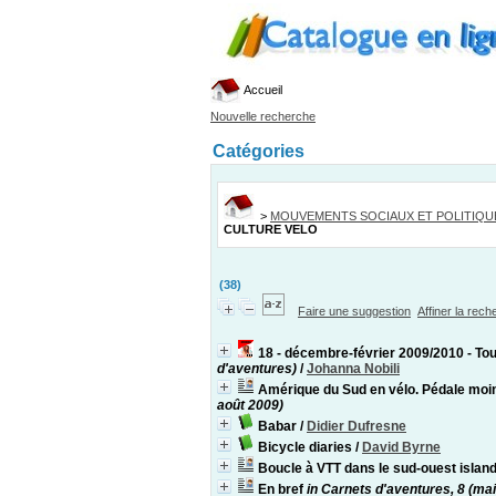
Accueil
Nouvelle recherche
Catégories
>
MOUVEMENTS SOCIAUX ET POLITIQU
CULTURE VELO
(38)
Faire une suggestion
Affiner la rec
18 - décembre-février 2009/2010 - Tou
d'aventures)
/
Johanna Nobili
Amérique du Sud en vélo. Pédale moin
août 2009)
Babar
/
Didier Dufresne
Bicycle diaries
/
David Byrne
Boucle à VTT dans le sud-ouest islan
En bref
in Carnets d'aventures, 8 (mai-