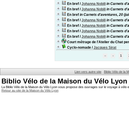
En bref
/
Johanna Nobili
in Carnets d'
En bref
/
Johanna Nobili
in Carnets d'
En bref
in Carnets d'aventures, 20 (ju
En bref
/
Johanna Nobili
in Carnets d'
En bref
/
Johanna Nobili
in Carnets d'
En bref
/
Johanna Nobili
in Carnets d'a
En bref
/
Johanna Nobili
in Carnets d'
Court métrage de l'Atelier du Chat per
Cyclo-nomade
/
Jacques Sirat
1
Lien vers autre site
Biblio Vélo de la
Biblio Vélo de la Maison du Vélo Lyon
La Biblio Vélo de la Maison du Vélo Lyon vous propose des ouvrages sur le voyage à vélo et
Retour au site de la Maison du Vélo Lyon