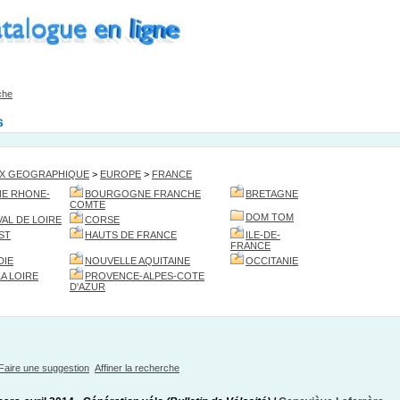
che
s
EX GEOGRAPHIQUE
>
EUROPE
>
FRANCE
E RHONE-
BOURGOGNE FRANCHE
BRETAGNE
COMTE
DOM TOM
AL DE LOIRE
CORSE
ST
HAUTS DE FRANCE
ILE-DE-
FRANCE
DIE
NOUVELLE AQUITAINE
OCCITANIE
LA LOIRE
PROVENCE-ALPES-COTE
D'AZUR
Faire une suggestion
Affiner la recherche