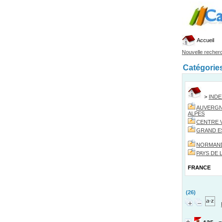
Accueil
Nouvelle recher
Catégorie
>
IND
AUVERGN
ALPES
CENTRE V
GRAND E
NORMAN
PAYS DE 
FRANCE
(26)