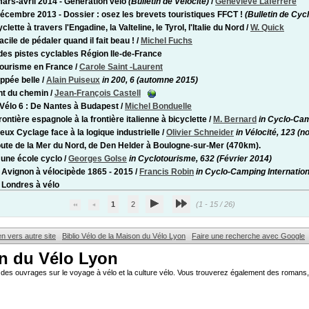
mars-avril 2014 - Génération vélo
(Bulletin de Vélocité)
/
Geneviève Laferrère
décembre 2013 - Dossier : osez les brevets touristiques FFCT !
(Bulletin de Cyc
clette à travers l'Engadine, la Valteline, le Tyrol, l'Italie du Nord
/
W. Quick
acile de pédaler quand il fait beau !
/
Michel Fuchs
des pistes cyclables Région Ile-de-France
ourisme en France
/
Carole Saint -Laurent
ppée belle
/
Alain Puiseux
in 200, 6 (automne 2015)
nt du chemin
/
Jean-François Castell
Vélo 6 : De Nantes à Budapest
/
Michel Bonduelle
rontière espagnole à la frontière italienne à bicyclette
/
M. Bernard
in Cyclo-Cam
eux Cyclage face à la logique industrielle
/
Olivier Schneider
in Vélocité, 123 
oute de la Mer du Nord, de Den Helder à Boulogne-sur-Mer (470km).
 une école cyclo
/
Georges Golse
in Cyclotourisme, 632 (Février 2014)
- Avignon à vélocipède 1865 - 2015
/
Francis Robin
in Cyclo-Camping Internation
- Londres à vélo
1
2
(1 - 15 / 26)
en vers autre site
Biblio Vélo de la Maison du Vélo Lyon
Faire une recherche avec Google
on du Vélo Lyon
des ouvrages sur le voyage à vélo et la culture vélo. Vous trouverez également des romans, 