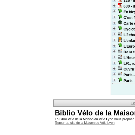
125 - 
630 - 
En bicy
C'est f
Carte 
Cyclot
L'écha
L'enfa
L'Euro
De la f
L'Heur
LF1, r
Ouvrir
Paris 
Paris 
Li
Biblio Vélo de la Mais
La Biblio Vélo de la Maison du Vélo Lyon vous propose 
Retour au site de la Maison du Vélo Lyon