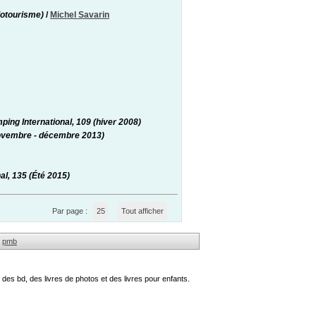
lotourisme)
/
Michel Savarin
ping International, 109 (hiver 2008)
(novembre - décembre 2013)
al, 135 (Été 2015)
Par page :
25
Tout afficher
pmb
des bd, des livres de photos et des livres pour enfants.