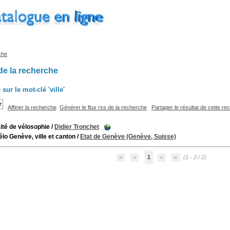
che
de la recherche
 sur le mot-clé
'ville'
Affiner la recherche
Générer le flux rss de la recherche
Partager le résultat de cette r
aité de vélosophie
/
Didier Tronchet
élo Genève, ville et canton
/
Etat de Genève (Genève, Suisse)
1
(1 - 2 / 2)