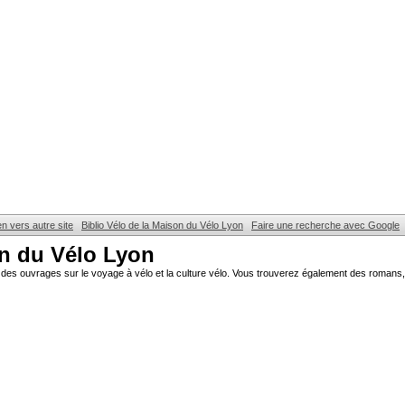
en vers autre site
Biblio Vélo de la Maison du Vélo Lyon
Faire une recherche avec Google
on du Vélo Lyon
des ouvrages sur le voyage à vélo et la culture vélo. Vous trouverez également des romans, 