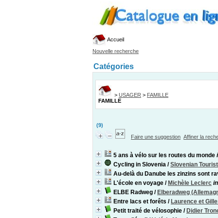
Accueil
Nouvelle recherche
Catégories
>
USAGER
>
FAMILLE
FAMILLE
(9)
Faire une suggestion
Affiner la rec
5 ans à vélo sur les routes du monde
Cycling in Slovenia
/
Slovenian Touris
Au-delà du Danube les zinzins sont ra
L'école en voyage
/
Michèle Leclerc
i
ELBE Radweg
/
Elberadweg (Allemag
Entre lacs et forêts
/
Laurence et Gill
Petit traité de vélosophie
/
Didier Tron