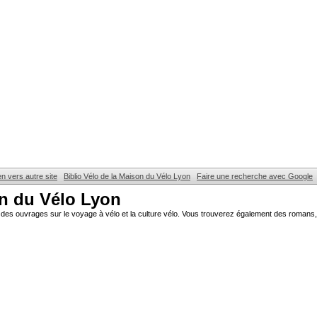
en vers autre site
Biblio Vélo de la Maison du Vélo Lyon
Faire une recherche avec Google
on du Vélo Lyon
des ouvrages sur le voyage à vélo et la culture vélo. Vous trouverez également des romans, 