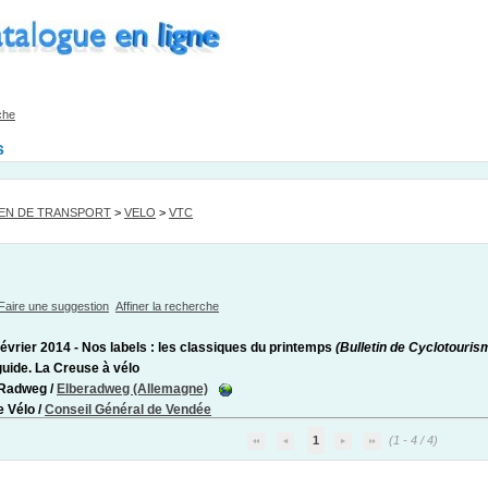
che
s
EN DE TRANSPORT
>
VELO
>
VTC
Faire une suggestion
Affiner la recherche
Février 2014 - Nos labels : les classiques du printemps
(Bulletin de Cyclotouris
uide. La Creuse à vélo
Radweg
/
Elberadweg (Allemagne)
e Vélo
/
Conseil Général de Vendée
1
(1 - 4 / 4)