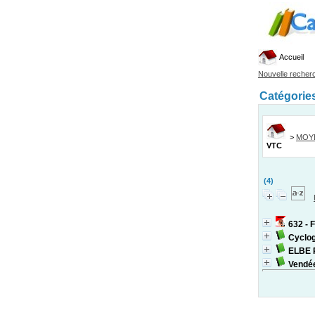
Accueil
Nouvelle recher
Catégorie
>
MOY
VTC
(4)
632 - 
Cyclog
ELBE 
Vendé