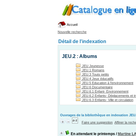
Accueil
Nouvelle recherche
Détail de l'indexation
JEU.2 : Albums
JEU Jeunesse
JEU.1 Romans
JEU.3 Touts petits
JEU.4 Jeux éducatifs
JEU.5 Education à l'environnement
JEU.6 Documentaire
JEU.6.1 Enfant- Environnement
JEU.6.2 Enfants- Déplacements et t
JEU.6.3 Enfants- Ville et circulation
Ouvrages de la bibliothèque en indexation JEU.
Faire une suggestion
Affiner la rec
En attendant le printemps
/
Martine 