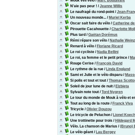
Mouk véli vélo
/
Marc Boutavant
N'aie pas peur !
/
Jeanne Willis
Le naufragé du rond-point
/
Jean-Fran
Un nouveau monde...
/
Muriel Kerba
Oscar sait faire du vélo
/
Catherine de
Pirouette Cacahouette
/
Charlotte Mol
Plus tard
/
Gaëtan Dorémus
Rémi répare son vélo
/
Nathalie Weinz
Renard à vélo
/
Floriane Ricard
Le roi cycliste
/
Nadia Bellini
Le roi, sa femme et le petit prince
/
Ma
Rouge Cerise
/
François David
Le rythme de la rue
/
Linda England
Sami et Julie et le vélo disparu
/
Mass
Si polis et tout et tout
/
Thomas Scotto
Soleil de jour lune de nuit
/
Elzbieta
Sylvain note tout
/
Tord Nygren
Le tour du monde de Mouk à vélo et 
Tout au long de la route
/
Franck Viva
Tricycle
/
Olivier Douzou
Le tricycle de Peluchon
/
Lionel Koech
Une trottinette pour trois
/
Hildegard M
Vélo. La chanson de Marius
/
(Bruno) 
Le vélo géant
/
Lau Bergey