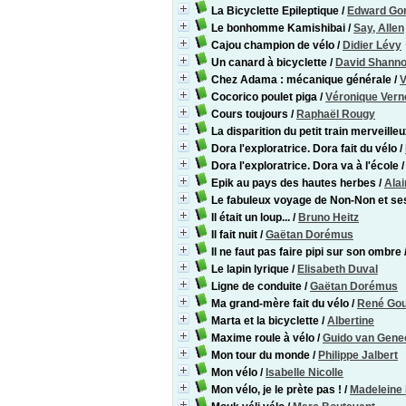
La Bicyclette Epileptique
/
Edward Go
Le bonhomme Kamishibai
/
Say, Allen
Cajou champion de vélo
/
Didier Lévy
Un canard à bicyclette
/
David Shann
Chez Adama : mécanique générale
/
V
Cocorico poulet piga
/
Véronique Vern
Cours toujours
/
Raphaël Rougy
La disparition du petit train merveille
Dora l'exploratrice. Dora fait du vélo
/
Dora l'exploratrice. Dora va à l'école
Epik au pays des hautes herbes
/
Ala
Le fabuleux voyage de Non-Non et se
Il était un loup...
/
Bruno Heitz
Il fait nuit
/
Gaëtan Dorémus
Il ne faut pas faire pipi sur son ombre
Le lapin lyrique
/
Elisabeth Duval
Ligne de conduite
/
Gaëtan Dorémus
Ma grand-mère fait du vélo
/
René Gou
Marta et la bicyclette
/
Albertine
Maxime roule à vélo
/
Guido van Gene
Mon tour du monde
/
Philippe Jalbert
Mon vélo
/
Isabelle Nicolle
Mon vélo, je le prète pas !
/
Madeleine 