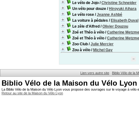
Le vélo de Jojo
/
Christine Schneider
Un vélo pour douze
/
Hiroyuki Aihara
Le vélo rose
/
Jeanne Ashbé
La voiture à pédales
/
Elisabeth Duval
Le zèle d'Alfred
/
Olivier Douzou
Zoé et Théo à vélo
/
Catherine Metzm
Zoé et Théo à vélo
/
Catherine Metzm
Zoo Club
/
Julie Mercier
Zou à vélo
/
Michel Gay
Lien vers autre site
Biblio Vélo de la
Biblio Vélo de la Maison du Vélo Lyon
La Biblio Vélo de la Maison du Vélo Lyon vous propose des ouvrages sur le voyage à vélo et
Retour au site de la Maison du Vélo Lyon