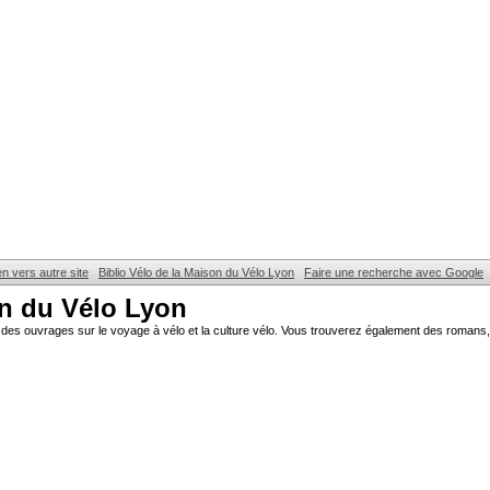
en vers autre site
Biblio Vélo de la Maison du Vélo Lyon
Faire une recherche avec Google
on du Vélo Lyon
des ouvrages sur le voyage à vélo et la culture vélo. Vous trouverez également des romans, 