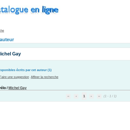
che
'auteur
ichel Gay
ponibles écrits par cet auteur (1)
Faire une suggestion
Affiner la recherche
vélo
/
Michel Gay
1
(1 - 1 / 1)