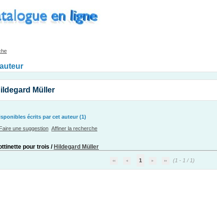
che
'auteur
ildegard Müller
ponibles écrits par cet auteur (1)
Faire une suggestion
Affiner la recherche
ttinette pour trois
/
Hildegard Müller
1
(1 - 1 / 1)