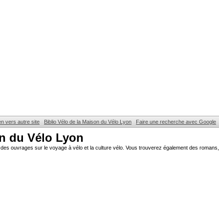
en vers autre site
Biblio Vélo de la Maison du Vélo Lyon
Faire une recherche avec Google
on du Vélo Lyon
des ouvrages sur le voyage à vélo et la culture vélo. Vous trouverez également des romans, 