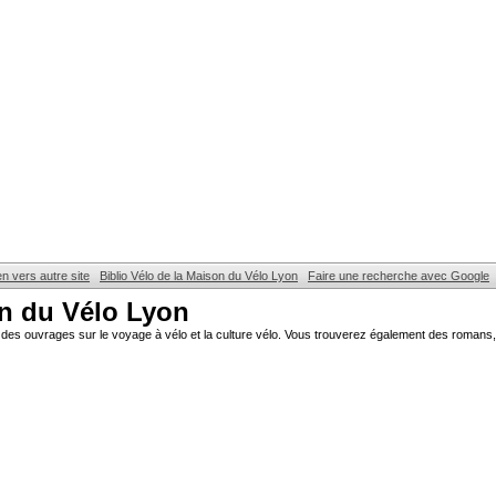
en vers autre site
Biblio Vélo de la Maison du Vélo Lyon
Faire une recherche avec Google
on du Vélo Lyon
des ouvrages sur le voyage à vélo et la culture vélo. Vous trouverez également des romans, 