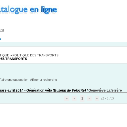
che
s
TIQUE
>
POLITIQUE DES TRANSPORTS
DES TRANSPORTS
Faire une suggestion
Affiner la recherche
mars-avril 2014 - Génération vélo
(Bulletin de Vélocité)
/
Geneviève Laferrère
1
(1 - 1 / 1)