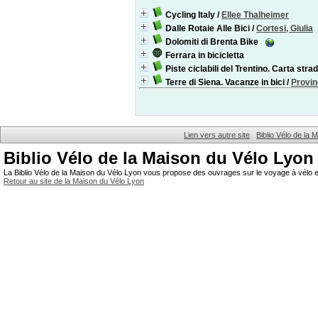
Cycling Italy
/
Ellee Thalheimer
Dalle Rotaie Alle Bici
/
Cortesi, Giulia
Dolomiti di Brenta Bike
Ferrara in bicicletta
Piste ciclabili del Trentino. Carta stra
Terre di Siena. Vacanze in bici
/
Provinc
Lien vers autre site
Biblio Vélo de la
Biblio Vélo de la Maison du Vélo Lyon
La Biblio Vélo de la Maison du Vélo Lyon vous propose des ouvrages sur le voyage à vélo et
Retour au site de la Maison du Vélo Lyon