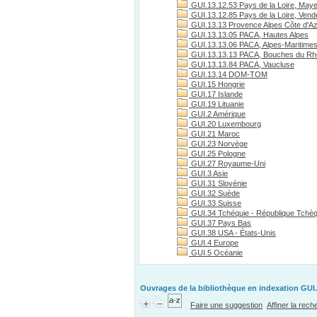
GUI.13.12.53 Pays de la Loire, May
GUI.13.12.85 Pays de la Loire, Vend
GUI.13.13 Provence Alpes Côte d'A
GUI.13.13.05 PACA, Hautes Alpes
GUI.13.13.06 PACA, Alpes-Maritime
GUI.13.13.13 PACA, Bouches du R
GUI.13.13.84 PACA, Vaucluse
GUI.13.14 DOM-TOM
GUI.15 Hongrie
GUI.17 Islande
GUI.19 Lituanie
GUI.2 Amérique
GUI.20 Luxembourg
GUI.21 Maroc
GUI.23 Norvège
GUI.25 Pologne
GUI.27 Royaume-Uni
GUI.3 Asie
GUI.31 Slovénie
GUI.32 Suède
GUI.33 Suisse
GUI.34 Tchéquie - République Tchè
GUI.37 Pays Bas
GUI.38 USA - États-Unis
GUI.4 Europe
GUI.5 Océanie
Ouvrages de la bibliothèque en indexation GUI.
Faire une suggestion
Affiner la rec