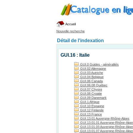
Accueil
Nouvelle recherche
Détail de l'indexation
GUI.16 : Italie
GUI.0 Guides - généralités
GUI.02 Allemagne
GUI.03 Autriche
GUI.04 Belgique
GUI.06 Canada
GUI.06.08 Québec
GUI.07 Chypre
GUI.08 Croatie
GUI.09 Danemark
GUI.1 Afrique
GUI.10 Espagne
GUI.12 Finlande
GUI.13 France
GUI.13.01 Auvergne-Rhône-Alpes
GUI.13.01.01 Auvergne-Rhône-Alpes
GUI.13.01.03 Auvergne-Rhône-Alpes, 
GUI.13.01.07 Auvergne-Rhône-Alpes