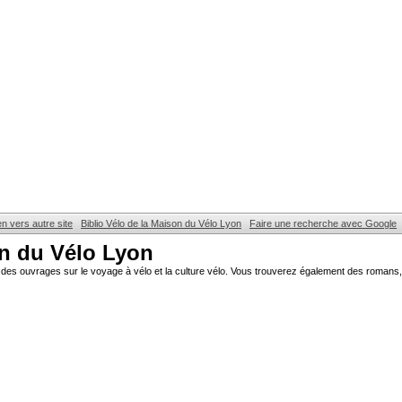
en vers autre site
Biblio Vélo de la Maison du Vélo Lyon
Faire une recherche avec Google
on du Vélo Lyon
des ouvrages sur le voyage à vélo et la culture vélo. Vous trouverez également des romans, 