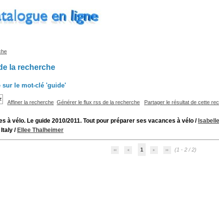
che
de la recherche
 sur le mot-clé
'guide'
Affiner la recherche
Générer le flux rss de la recherche
Partager le résultat de cette r
s à vélo. Le guide 2010/2011. Tout pour préparer ses vacances à vélo
/
Isabell
Italy
/
Ellee Thalheimer
1
(1 - 2 / 2)