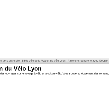
en vers autre site
Biblio Vélo de la Maison du Vélo Lyon
Faire une recherche avec Google
on du Vélo Lyon
des ouvrages sur le voyage à vélo et la culture vélo. Vous trouverez également des romans, 