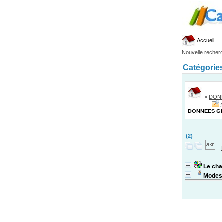
Accueil
Nouvelle recher
Catégorie
>
DON
DONNEES G
(2)
Le cha
Modes 