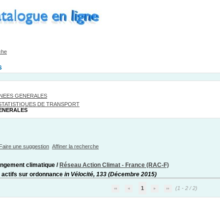
che
s
NEES GENERALES
STATISTIQUES DE TRANSPORT
ENERALES
Faire une suggestion
Affiner la recherche
ngement climatique
/
Réseau Action Climat - France (RAC-F)
actifs sur ordonnance
in Vélocité, 133 (Décembre 2015)
1
(1 - 2 / 2)