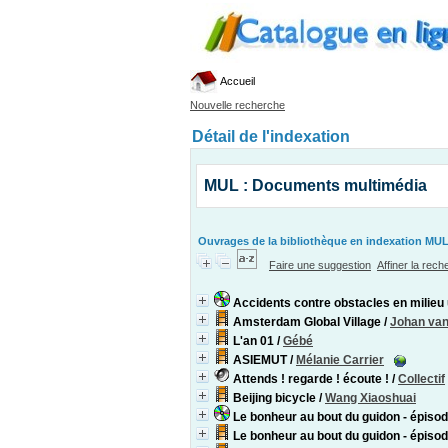
Accueil
Nouvelle recherche
Détail de l'indexation
MUL : Documents multimédia
Ouvrages de la bibliothèque en indexation MUL
Faire une suggestion
Affiner la rec
Accidents contre obstacles en milieu
Amsterdam Global Village
/
Johan van
L'an 01
/
Gébé
ASIEMUT
/
Mélanie Carrier
Attends ! regarde ! écoute !
/
Collectif
Beijing bicycle
/
Wang Xiaoshuai
Le bonheur au bout du guidon - épi
Le bonheur au bout du guidon - épisode