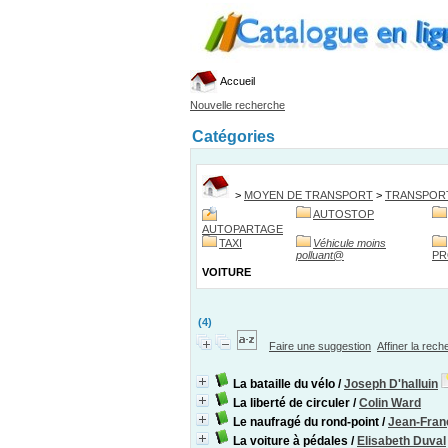
Accueil
Nouvelle recherche
Catégories
>
MOYEN DE TRANSPORT
>
TRANSPOR
AUTOSTOP
AUTOPARTAGE
TAXI
Véhicule moins
polluant
@
PR
VOITURE
(4)
Faire une suggestion
Affiner la rec
La bataille du vélo
/
Joseph D'halluin
La liberté de circuler
/
Colin Ward
Le naufragé du rond-point
/
Jean-Fran
La voiture à pédales
/
Elisabeth Duval