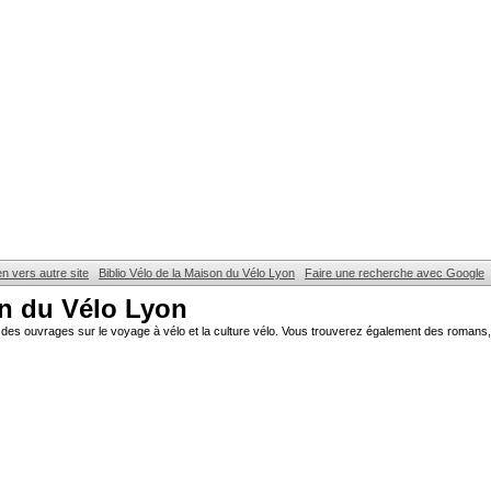
en vers autre site
Biblio Vélo de la Maison du Vélo Lyon
Faire une recherche avec Google
on du Vélo Lyon
des ouvrages sur le voyage à vélo et la culture vélo. Vous trouverez également des romans, 