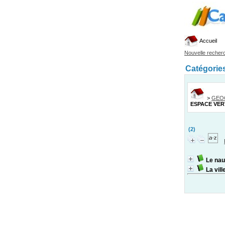
Accueil
Nouvelle recher
Catégorie
>
GEO
ESPACE VER
(2)
Le nau
La vill