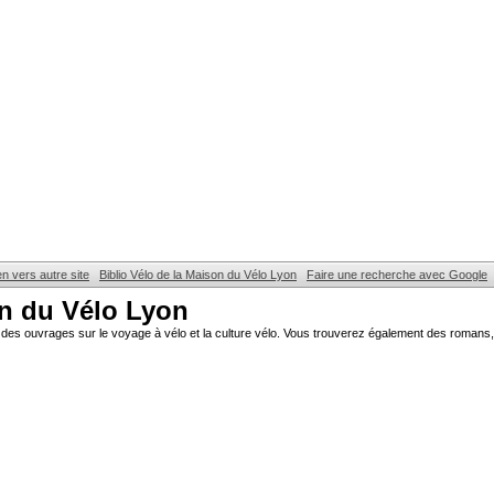
en vers autre site
Biblio Vélo de la Maison du Vélo Lyon
Faire une recherche avec Google
on du Vélo Lyon
des ouvrages sur le voyage à vélo et la culture vélo. Vous trouverez également des romans, 