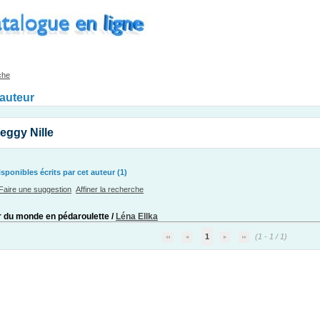
che
'auteur
eggy Nille
ponibles écrits par cet auteur (1)
Faire une suggestion
Affiner la recherche
r du monde en pédaroulette
/
Léna Ellka
1
(1 - 1 / 1)