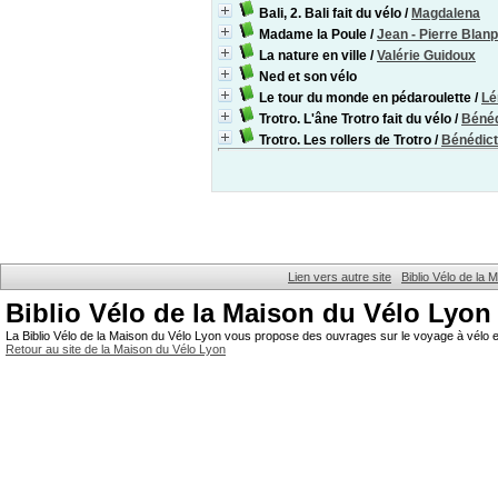
Bali, 2. Bali fait du vélo
/
Magdalena
Madame la Poule
/
Jean - Pierre Blanp
La nature en ville
/
Valérie Guidoux
Ned et son vélo
Le tour du monde en pédaroulette
/
Lé
Trotro. L'âne Trotro fait du vélo
/
Bénéd
Trotro. Les rollers de Trotro
/
Bénédict
Lien vers autre site
Biblio Vélo de la
Biblio Vélo de la Maison du Vélo Lyon
La Biblio Vélo de la Maison du Vélo Lyon vous propose des ouvrages sur le voyage à vélo et
Retour au site de la Maison du Vélo Lyon