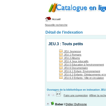
Accueil
Nouvelle recherche
Détail de l'indexation
JEU.3 : Touts petits
JEU Jeunesse
JEU.1 Romans
JEU.2 Albums
JEU.4 Jeux éducatifs
JEU.5 Education à l'environnement
JEU.6 Documentaire
JEU.6.1 Enfant- Environnement
JEU.6.2 Enfants- Déplacements et t
JEU.6.3 Enfants- Ville et circulation
Ouvrages de la bibliothèque en indexation JEU.
Faire une suggestion
Affiner la rec
Babar
/
Didier Dufresne