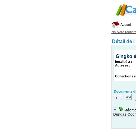
Accueil
Nouvelle recher
Détail de l
Gingko é
localisé à :
Adresse :
Collections r
Documents dis
Récit 
Dundas Coc