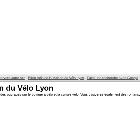
en vers autre site
Biblio Vélo de la Maison du Vélo Lyon
Faire une recherche avec Google
on du Vélo Lyon
des ouvrages sur le voyage à vélo et la culture vélo. Vous trouverez également des romans, 