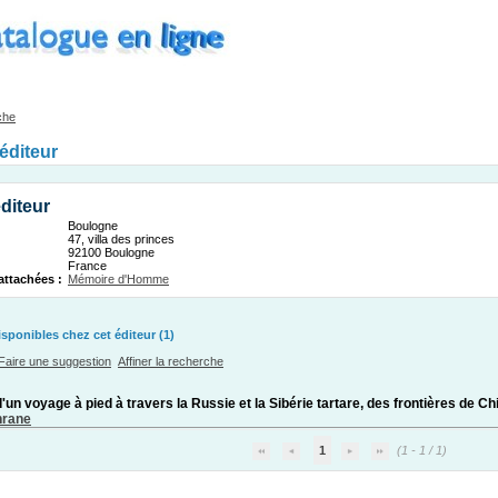
che
'éditeur
diteur
Boulogne
47, villa des princes
92100 Boulogne
France
attachées :
Mémoire d'Homme
ponibles chez cet éditeur (1)
Faire une suggestion
Affiner la recherche
d'un voyage à pied à travers la Russie et la Sibérie tartare, des frontières de 
hrane
1
(1 - 1 / 1)