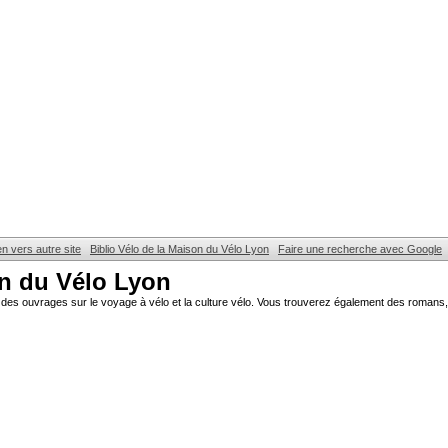
en vers autre site
Biblio Vélo de la Maison du Vélo Lyon
Faire une recherche avec Google
on du Vélo Lyon
des ouvrages sur le voyage à vélo et la culture vélo. Vous trouverez également des romans, 