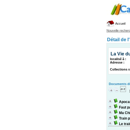
Accueil
Nouvelle recher
Détail de l
La Vie du
localisé à :
Adresse :
Collections r
Documents dis
Apoca
Faut p
Ma Chi
Train 
Le trai