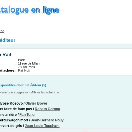
che
'éditeur
 Rail
Paris
11 rue de Milan
75009 Paris
attachées :
Rail Noir
ponibles chez cet éditeur (5)
Faire une suggestion
Affiner la recherche
lypse Kosovo
/
Olivier Boyer
as faire de faux pas
/
Renato Corona
ne arrière
/
Fan Tong
perdu wagon mort
/
Jean-Bernard Pouy
n vert-de-gris
/
Jean-Louis Touchant