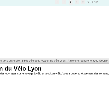
1
(1 - 5 / 5)
en vers autre site
Biblio Vélo de la Maison du Vélo Lyon
Faire une recherche avec Google
on du Vélo Lyon
des ouvrages sur le voyage à vélo et la culture vélo. Vous trouverez également des romans, 