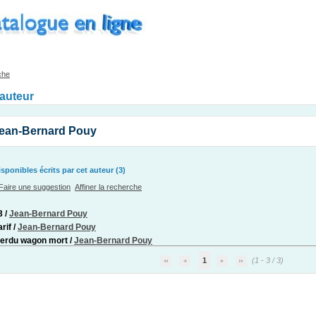
che
'auteur
Jean-Bernard Pouy
ponibles écrits par cet auteur (3)
Faire une suggestion
Affiner la recherche
3
/
Jean-Bernard Pouy
arif
/
Jean-Bernard Pouy
perdu wagon mort
/
Jean-Bernard Pouy
1
(1 - 3 / 3)