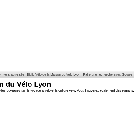
en vers autre site
Biblio Vélo de la Maison du Vélo Lyon
Faire une recherche avec Google
on du Vélo Lyon
des ouvrages sur le voyage à vélo et la culture vélo. Vous trouverez également des romans, 