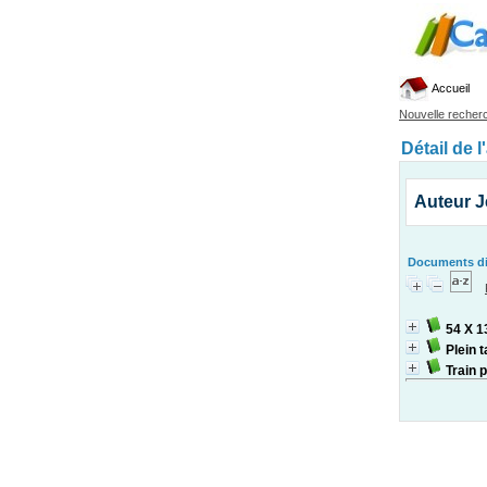
Accueil
Nouvelle recher
Détail de l
Auteur 
Documents dis
54 X 1
Plein t
Train 