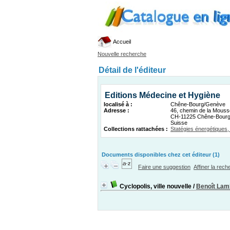
Accueil
Nouvelle recherche
Détail de l'éditeur
Editions Médecine et Hygiène
localisé à :
Chêne-Bourg/Genève
Adresse :
46, chemin de la Mouss
CH-11225 Chêne-Bour
Suisse
Collections rattachées :
Statégies énergétiques,
Documents disponibles chez cet éditeur (1)
Faire une suggestion
Affiner la rec
Cyclopolis, ville nouvelle
/
Benoît Lam