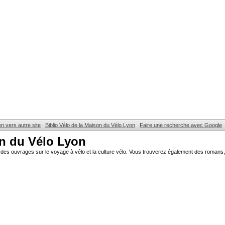
en vers autre site
Biblio Vélo de la Maison du Vélo Lyon
Faire une recherche avec Google
on du Vélo Lyon
des ouvrages sur le voyage à vélo et la culture vélo. Vous trouverez également des romans, 