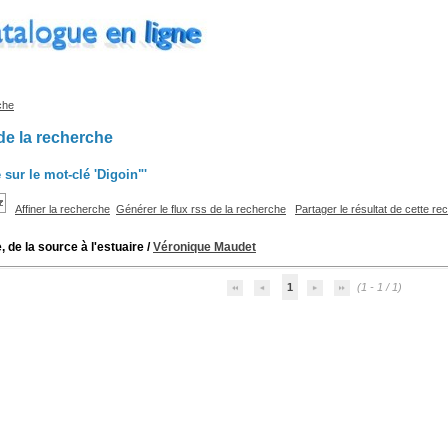
che
de la recherche
 sur le mot-clé
'Digoin"'
Affiner la recherche
Générer le flux rss de la recherche
Partager le résultat de cette r
, de la source à l'estuaire
/
Véronique Maudet
1
(1 - 1 / 1)