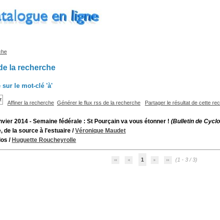
che
de la recherche
 sur le mot-clé
'à'
Affiner la recherche
Générer le flux rss de la recherche
Partager le résultat de cette r
anvier 2014 - Semaine fédérale : St Pourçain va vous étonner !
(Bulletin de Cycl
, de la source à l'estuaire
/
Véronique Maudet
los
/
Huguette Roucheyrolle
1
(1 - 3 / 3)