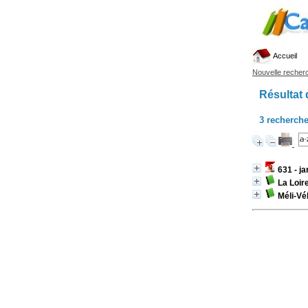
Accueil
Nouvelle recher
Résultat 
3
recherche
631 - j
La Loire
Méli-Vé