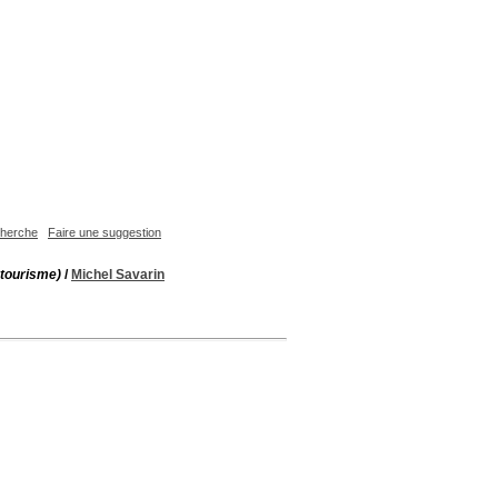
echerche
Faire une suggestion
otourisme)
/
Michel Savarin