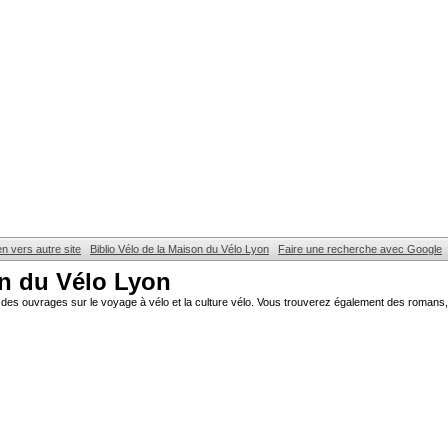
en vers autre site
Biblio Vélo de la Maison du Vélo Lyon
Faire une recherche avec Google
on du Vélo Lyon
des ouvrages sur le voyage à vélo et la culture vélo. Vous trouverez également des romans, 