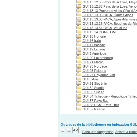
GUI.13.12.53 Pays de la Loire, May
GUI.13.12.85 Pays de la Loire, Vend
GUI.13.13 Provence Alpes Côte d'A
GUI.13.13.05 PACA, Hautes Alpes
GUI.13.13.06 PACA, Alpes-Maritime
GUI.13.13.13 PACA, Bouches du R
GUI.13.13.84 PACA, Vaucluse
GUI.13.14 DOM-TOM
GUI.15 Hongrie
GUI.16 Italie
GUI.17 Islande
GUI.19 Lituanie
GUI.2 Amérique
GUI.20 Luxembourg
GUI.21 Maroc
GUI.23 Norvège
GUI.25 Pologne
GUI.27 Royaume-Uni
GUI.3 Asie
GUI.31 Slovénie
GUI.32 Suède
GUI.33 Suisse
GUI.34 Tchéquie - République Tchè
GUI.37 Pays Bas
GUI.38 USA - États-Unis
GUI.5 Océanie
Ouvrages de la bibliothèque en indexation GUI.
Faire une suggestion
Affiner la rec