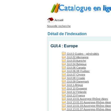
Accueil
Nouvelle recherche
Détail de l'indexation
GUI.4 : Europe
GUI.0 Guides - généralités
GUI.02 Allemagne
GUI.03 Autriche
GUI.04 Belgique
GUI.06 Canada
GUI.06.08 Québec
GUI.07 Chypre
GUI.08 Croatie
GUI.09 Danemark
GUI.1 Afrique
GUI.10 Espagne
GUI.12 Finlande
GUI.13 France
GUI.13.01 Auvergne-Rhône-Alpes
GUI.13.01.01 Auvergne-Rhône-Alpes
GUI.13.01.03 Auvergne-Rhône-Alpes, 
GUI.13.01.07 Auvergne-Rhône-Alpes