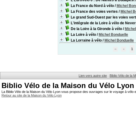
L'EuroVélo 6 : De Nantes à Budapest
La France du Nord à vélo
/
Michel Bon
La France des voies vertes
/
Michel B
Le grand Sud-Ouest par les voies ver
L'intégrale de la Loire à vélo de Never
De la Loire à la Gironde à vélo
/
Michel
La Loire à vélo
/
Michel Bonduelle
La Lorraine à vélo
/
Michel Bonduelle
1
Lien vers autre site
Biblio Vélo de la
Biblio Vélo de la Maison du Vélo Lyon
La Biblio Vélo de la Maison du Vélo Lyon vous propose des ouvrages sur le voyage à vélo et
Retour au site de la Maison du Vélo Lyon