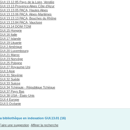
GUI.13.12.85 Pays de la Loire, Vendée
GUI.13.13 Provence Alpes Côte d'Azur
GUI.13.13.05 PACA, Hautes Alpes
GUI.13.13.06 PACA, Alpes-Maritimes
GUI.13.13.13 PACA, Bouches du Rhône
GUI.13.13.84 PACA, Vaucluse
GUI.13.14 DOM-TOM
GUI.15 Hongrie
GUI.16 Italie
GUI.17 Islande
GUI.19 Lituanie
GUI.2 Amérique
GUI.20 Luxembourg
GUI.21 Maroc
GUI.23 Norvège
GUI.25 Pologne
GUI.27 Royaume-Uni
GUI.3 Asie
GUI.31 Slovénie
GUI.32 Suède
GUI.33 Suisse
GUI.34 Tchéquie - République Tchèque
GUI.37 Pays Bas
GUI.38 USA - États-Unis
GUI.4 Europe
GUI.5 Océanie
a bibliothèque en indexation GUI.13.01 (16)
Faire une suggestion
Affiner la recherche