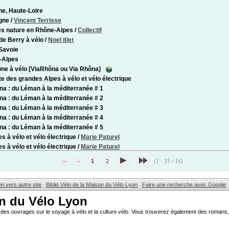
e, Haute-Loire
gne
/
Vincent Terrisse
s nature en Rhône-Alpes
/
Collectif
de Berry à vélo
/
Noel itier
 Savoie
-Alpes
ne à vélo [ViaRhôna ou Via Rhôna]
te des grandes Alpes à vélo et vélo électrique
na : du Léman à la méditerranée # 1
na : du Léman à la méditerranée # 2
na : du Léman à la méditerranée # 3
na : du Léman à la méditerranée # 4
na : du Léman à la méditerranée # 5
s à vélo et vélo électrique
/
Marie Paturel
s à vélo et vélo électrique
/
Marie Paturel
1
2
(1 - 15 / 16)
en vers autre site
Biblio Vélo de la Maison du Vélo Lyon
Faire une recherche avec Google
on du Vélo Lyon
des ouvrages sur le voyage à vélo et la culture vélo. Vous trouverez également des romans, 