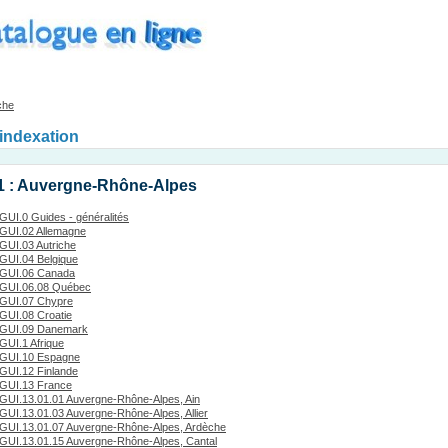
che
'indexation
1 : Auvergne-Rhône-Alpes
GUI.0 Guides - généralités
GUI.02 Allemagne
GUI.03 Autriche
GUI.04 Belgique
GUI.06 Canada
GUI.06.08 Québec
GUI.07 Chypre
GUI.08 Croatie
GUI.09 Danemark
GUI.1 Afrique
GUI.10 Espagne
GUI.12 Finlande
GUI.13 France
GUI.13.01.01 Auvergne-Rhône-Alpes, Ain
GUI.13.01.03 Auvergne-Rhône-Alpes, Allier
GUI.13.01.07 Auvergne-Rhône-Alpes, Ardèche
GUI.13.01.15 Auvergne-Rhône-Alpes, Cantal