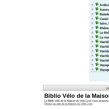
Ardèch
Auver
Balade
Canal 
Isère,
Rhône
Le Rhô
La rou
Viarhô
Viarhô
Viarhô
Viarhô
Viarhô
Voyage
Voyage
Li
Biblio Vélo de la Mais
La Biblio Vélo de la Maison du Vélo Lyon vous propose 
Retour au site de la Maison du Vélo Lyon