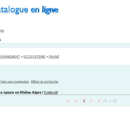
che
s
IRONNEMENT
>
ECOSYSTEME
>
FAUNE
Faire une suggestion
Affiner la recherche
s nature en Rhône-Alpes
/
Collectif
1
(1 - 1 / 1)