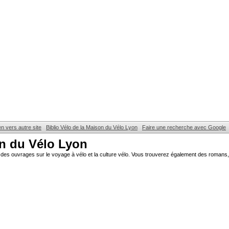
en vers autre site
Biblio Vélo de la Maison du Vélo Lyon
Faire une recherche avec Google
on du Vélo Lyon
des ouvrages sur le voyage à vélo et la culture vélo. Vous trouverez également des romans, 