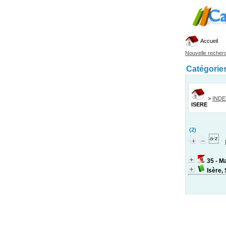
Accueil
Nouvelle recher
Catégorie
>
IND
ISERE
(2)
35 - M
Isère,