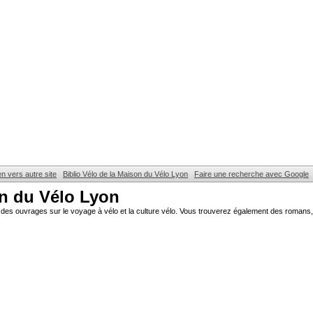
en vers autre site
Biblio Vélo de la Maison du Vélo Lyon
Faire une recherche avec Google
on du Vélo Lyon
des ouvrages sur le voyage à vélo et la culture vélo. Vous trouverez également des romans, 