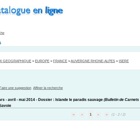
che
s
EX GEOGRAPHIQUE
>
EUROPE
>
FRANCE
>
AUVERGNE RHONE-ALPES
>
ISERE
Faire une suggestion
Affiner la recherche
ars - avril - mai 2014 - Dossier : Islande le paradis sauvage
(Bulletin de Carnets
 Savoie
1
(1 - 2 / 2)