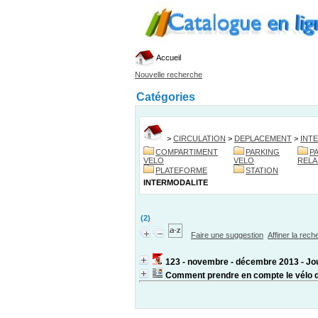
Accueil
Nouvelle recherche
Catégories
>
CIRCULATION
>
DEPLACEMENT
>
INT
COMPARTIMENT
PARKING
P
VELO
VELO
RELA
PLATEFORME
STATION
INTERMODALITE
(2)
Faire une suggestion
Affiner la rec
123 - novembre - décembre 2013 - Jour
Comment prendre en compte le vélo d