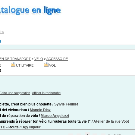
che
s
EN DE TRANSPORT
>
VELO
>
ACCESSOIRE
E
UTILITAIRE
VOL
E
Faire une suggestion
Affiner la recherche
clette, c'est bien plus chouette
/
Sylvie Feuillet
 del cicloturista
/
Manolo Diaz
 de réparation de vélo
/
Marco Angelozzi
apprends à réparer ton vélo, tu rouleras toute ta vie !"
/
Atelier de la rue Voot
VTC - Route
/
Ugy Nipour