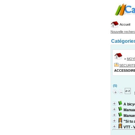
Accueil
Nouvelle recher
Catégorie
>
MOY
SECURIT
ACCESSOIR
(5)
A bicy
Manual
Manuel
"Si tu 
VTT - 