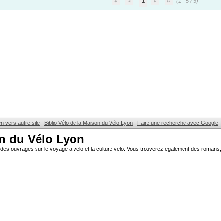
1
(1 - 5 / 5)
en vers autre site
Biblio Vélo de la Maison du Vélo Lyon
Faire une recherche avec Google
on du Vélo Lyon
des ouvrages sur le voyage à vélo et la culture vélo. Vous trouverez également des romans, 