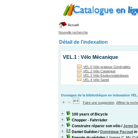
Accueil
Nouvelle recherche
Détail de l'indexation
VEL.1 : Vélo Mécanique
VEL.0 Vélo pratique Généralités
VEL.2 Vélo Catalogue
VEL.3 Vélo Etudes/statistiques
VEL.4 Vélo Santé
Ouvrages de la bibliothèque en indexation VEL.
Faire une suggestion
Affiner la rec
100 years of Bicycle
Chopper - Fahrräder
Construire réparer son vélo
/
Jenni G
Daniel Guédon
/
Dominique Pacoud
in
Energie du pédalier
/
James C. Mc Cul