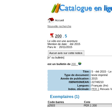
Accueil
Nouvelle recherche
200
.
5
Le vélo est une aventure
Mention de date : été 2015
Paru le : 20/11/2015
Aucun avis sur cette notice.
[n° ou bulletin]
est un bulletin de
200
Titre :
5 - été 2015 - Le
Type de document :
texte imprimé
Année de publication :
2015
ISBN/ISSN/EAN :
22748210
Langues :
Français (
fre
)
Index. décimale :
PER.1
Revues Vé
Exemplaires (1)
Code-barres
Cote
p2503
PER.1 200