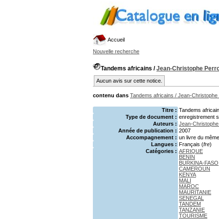
Accueil
Nouvelle recherche
Tandems africains
/
Jean-Christophe Perro
Aucun avis sur cette notice.
contenu dans
Tandems africains
/
Jean-Christophe 
Titre :
Tandems africain
Type de document :
enregistrement 
Auteurs :
Jean-Christophe
Année de publication :
2007
Accompagnement :
un livre du même 
Langues :
Français (
fre
)
Catégories :
AFRIQUE
BENIN
BURKINA-FASO
CAMEROUN
KENYA
MALI
MAROC
MAURITANIE
SENEGAL
TANDEM
TANZANIE
TOURISME