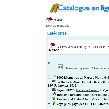
Accueil
Nouvelle recherche
Catégories
>
INDEX GEOGRAPHIQUE
>
AFRIQUE
>
MAROC
(6)
Faire une suggestion
Affiner la rec
3000 kilomètres au Maroc
/
Pierre Gui
La Rochelle-Marrakech-La Rochelle, u
134 (Printemps 2015)
Séjour FFCT
/
Francine Liénard
in Cyc
Tandems africains
/
Jean-Christophe 
Tandems africains
/
Jean-Christophe 
Voyage au pays des CHLEUHS (Maroc, 