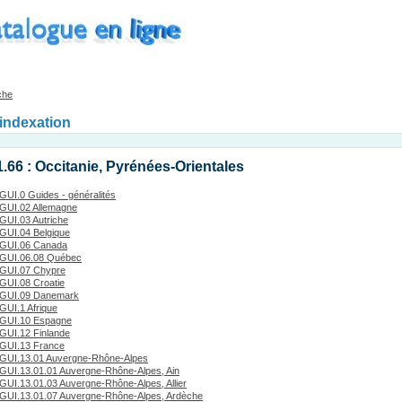
che
'indexation
1.66 : Occitanie, Pyrénées-Orientales
GUI.0 Guides - généralités
GUI.02 Allemagne
GUI.03 Autriche
GUI.04 Belgique
GUI.06 Canada
GUI.06.08 Québec
GUI.07 Chypre
GUI.08 Croatie
GUI.09 Danemark
GUI.1 Afrique
GUI.10 Espagne
GUI.12 Finlande
GUI.13 France
GUI.13.01 Auvergne-Rhône-Alpes
GUI.13.01.01 Auvergne-Rhône-Alpes, Ain
GUI.13.01.03 Auvergne-Rhône-Alpes, Allier
GUI.13.01.07 Auvergne-Rhône-Alpes, Ardèche