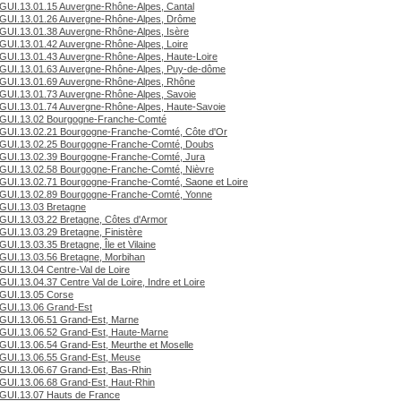
GUI.13.01.15 Auvergne-Rhône-Alpes, Cantal
GUI.13.01.26 Auvergne-Rhône-Alpes, Drôme
GUI.13.01.38 Auvergne-Rhône-Alpes, Isère
GUI.13.01.42 Auvergne-Rhône-Alpes, Loire
GUI.13.01.43 Auvergne-Rhône-Alpes, Haute-Loire
GUI.13.01.63 Auvergne-Rhône-Alpes, Puy-de-dôme
GUI.13.01.69 Auvergne-Rhône-Alpes, Rhône
GUI.13.01.73 Auvergne-Rhône-Alpes, Savoie
GUI.13.01.74 Auvergne-Rhône-Alpes, Haute-Savoie
GUI.13.02 Bourgogne-Franche-Comté
GUI.13.02.21 Bourgogne-Franche-Comté, Côte d'Or
GUI.13.02.25 Bourgogne-Franche-Comté, Doubs
GUI.13.02.39 Bourgogne-Franche-Comté, Jura
GUI.13.02.58 Bourgogne-Franche-Comté, Nièvre
GUI.13.02.71 Bourgogne-Franche-Comté, Saone et Loire
GUI.13.02.89 Bourgogne-Franche-Comté, Yonne
GUI.13.03 Bretagne
GUI.13.03.22 Bretagne, Côtes d'Armor
GUI.13.03.29 Bretagne, Finistère
GUI.13.03.35 Bretagne, Île et Vilaine
GUI.13.03.56 Bretagne, Morbihan
GUI.13.04 Centre-Val de Loire
GUI.13.04.37 Centre Val de Loire, Indre et Loire
GUI.13.05 Corse
GUI.13.06 Grand-Est
GUI.13.06.51 Grand-Est, Marne
GUI.13.06.52 Grand-Est, Haute-Marne
GUI.13.06.54 Grand-Est, Meurthe et Moselle
GUI.13.06.55 Grand-Est, Meuse
GUI.13.06.67 Grand-Est, Bas-Rhin
GUI.13.06.68 Grand-Est, Haut-Rhin
GUI.13.07 Hauts de France