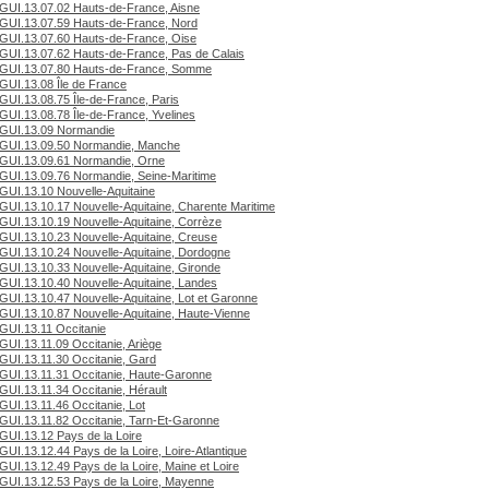
GUI.13.07.02 Hauts-de-France, Aisne
GUI.13.07.59 Hauts-de-France, Nord
GUI.13.07.60 Hauts-de-France, Oise
GUI.13.07.62 Hauts-de-France, Pas de Calais
GUI.13.07.80 Hauts-de-France, Somme
GUI.13.08 Île de France
GUI.13.08.75 Île-de-France, Paris
GUI.13.08.78 Île-de-France, Yvelines
GUI.13.09 Normandie
GUI.13.09.50 Normandie, Manche
GUI.13.09.61 Normandie, Orne
GUI.13.09.76 Normandie, Seine-Maritime
GUI.13.10 Nouvelle-Aquitaine
GUI.13.10.17 Nouvelle-Aquitaine, Charente Maritime
GUI.13.10.19 Nouvelle-Aquitaine, Corrèze
GUI.13.10.23 Nouvelle-Aquitaine, Creuse
GUI.13.10.24 Nouvelle-Aquitaine, Dordogne
GUI.13.10.33 Nouvelle-Aquitaine, Gironde
GUI.13.10.40 Nouvelle-Aquitaine, Landes
GUI.13.10.47 Nouvelle-Aquitaine, Lot et Garonne
GUI.13.10.87 Nouvelle-Aquitaine, Haute-Vienne
GUI.13.11 Occitanie
GUI.13.11.09 Occitanie, Ariège
GUI.13.11.30 Occitanie, Gard
GUI.13.11.31 Occitanie, Haute-Garonne
GUI.13.11.34 Occitanie, Hérault
GUI.13.11.46 Occitanie, Lot
GUI.13.11.82 Occitanie, Tarn-Et-Garonne
GUI.13.12 Pays de la Loire
GUI.13.12.44 Pays de la Loire, Loire-Atlantique
GUI.13.12.49 Pays de la Loire, Maine et Loire
GUI.13.12.53 Pays de la Loire, Mayenne