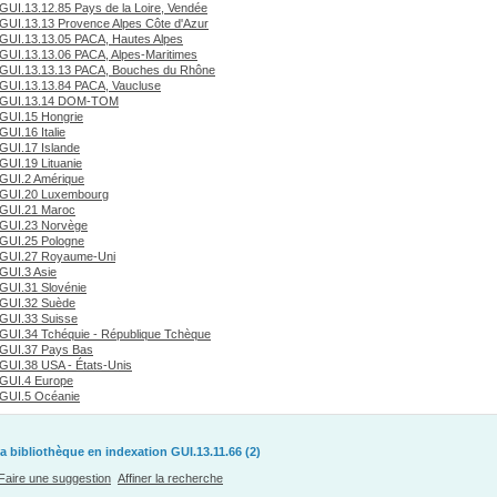
GUI.13.12.85 Pays de la Loire, Vendée
GUI.13.13 Provence Alpes Côte d'Azur
GUI.13.13.05 PACA, Hautes Alpes
GUI.13.13.06 PACA, Alpes-Maritimes
GUI.13.13.13 PACA, Bouches du Rhône
GUI.13.13.84 PACA, Vaucluse
GUI.13.14 DOM-TOM
GUI.15 Hongrie
GUI.16 Italie
GUI.17 Islande
GUI.19 Lituanie
GUI.2 Amérique
GUI.20 Luxembourg
GUI.21 Maroc
GUI.23 Norvège
GUI.25 Pologne
GUI.27 Royaume-Uni
GUI.3 Asie
GUI.31 Slovénie
GUI.32 Suède
GUI.33 Suisse
GUI.34 Tchéquie - République Tchèque
GUI.37 Pays Bas
GUI.38 USA - États-Unis
GUI.4 Europe
GUI.5 Océanie
a bibliothèque en indexation GUI.13.11.66 (2)
Faire une suggestion
Affiner la recherche